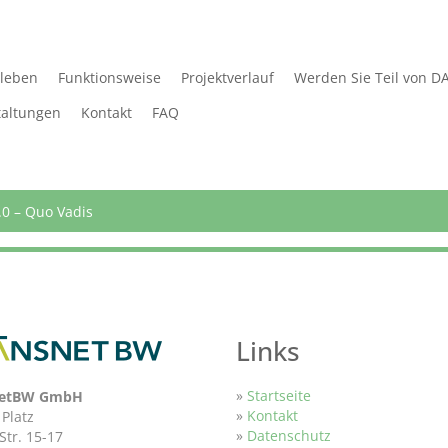
rleben
Funktionsweise
Projektverlauf
Werden Sie Teil von D
taltungen
Kontakt
FAQ
.0 – Quo Vadis
Links
»
Startseite
netBW GmbH
»
Kontakt
 Platz
»
Datenschutz
Str. 15-17