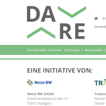
E
Verans
Sie befinden sich hier:
Startseite
»
Redispatch 2
EINE INITIATIVE VON:
Netze BW GmbH
Trans
Schelmenwasenstraße 15
Pariser
70567 Stuttgart
Osloer 