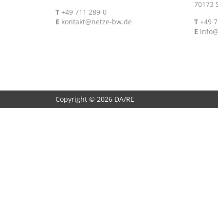
70173 S
T
+49 711 289-0
E
kontakt@netze-bw.de
T
+49 7
E
info
Copyright © 2026 DA/RE