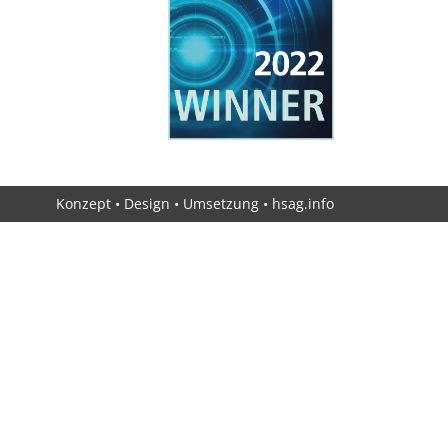
Konzept • Design • Umsetzung •
hsag.info