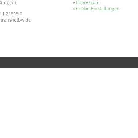
»
Impressum
tuttgart
» Cookie-Einstellungen
11 21858-0
@transnetbw.de