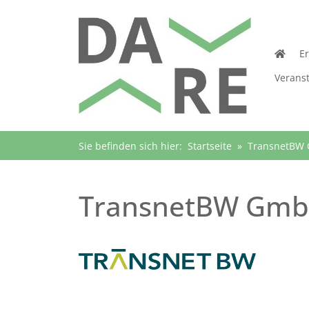
E
Verans
Sie befinden sich hier:
Startseite
»
TransnetBW
TransnetBW Gm