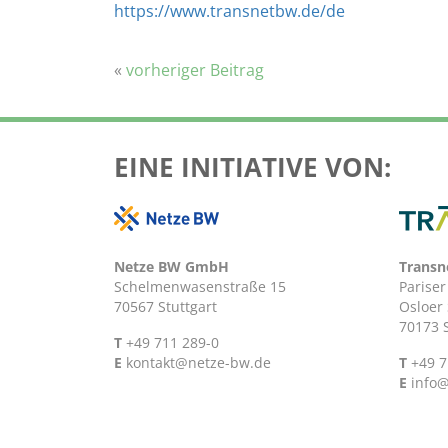
https://www.transnetbw.de/de
«
vorheriger Beitrag
EINE INITIATIVE VON:
Netze BW GmbH
Trans
Schelmenwasenstraße 15
Pariser
70567 Stuttgart
Osloer 
70173 S
T
+49 711 289-0
E
kontakt@netze-bw.de
T
+49 7
E
info