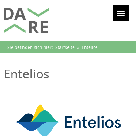
Sie befinden sich hier:
Startseite
»
Entelios
Entelios